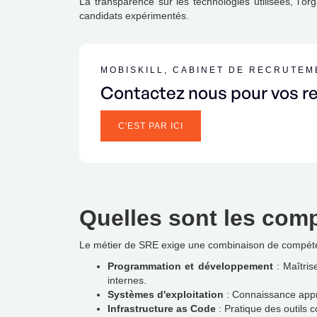
La transparence sur les technologies utilisées, l'o
candidats expérimentés.
MOBISKILL, CABINET DE RECRUTE
Contactez nous pour vos r
C'EST PAR ICI
Quelles sont les comp
Le métier de SRE exige une combinaison de compéte
Programmation et développement
: Maîtris
internes.
Systèmes d'exploitation
: Connaissance appro
Infrastructure as Code
: Pratique des outils