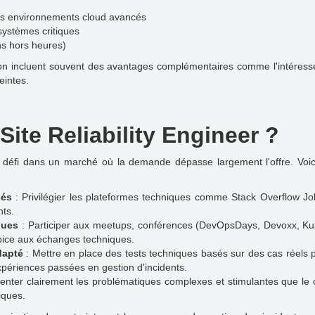
es environnements cloud avancés
 systèmes critiques
ons hors heures)
ion incluent souvent des avantages complémentaires comme l'intéresse
eintes.
ite Reliability Engineer ?
fi dans un marché où la demande dépasse largement l'offre. Voici de
sés
: Privilégier les plateformes techniques comme Stack Overflow J
nts.
ques
: Participer aux meetups, conférences (DevOpsDays, Devoxx, Kub
opice aux échanges techniques.
dapté
: Mettre en place des tests techniques basés sur des cas réels pl
xpériences passées en gestion d'incidents.
enter clairement les problématiques complexes et stimulantes que le c
iques.