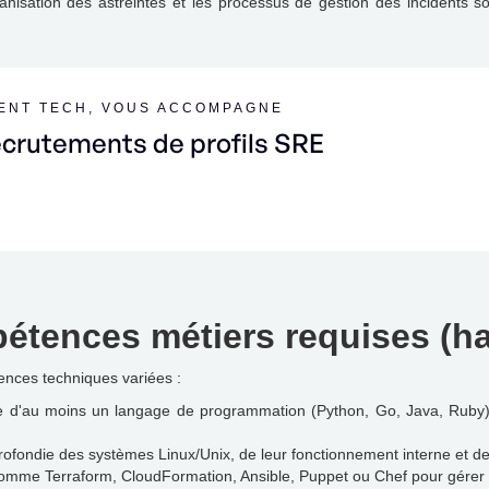
rganisation des astreintes et les processus de gestion des incidents
MENT TECH, VOUS ACCOMPAGNE
ecrutements de profils SRE
étences métiers requises (har
nces techniques variées :
e d'au moins un langage de programmation (Python, Go, Java, Ruby) p
fondie des systèmes Linux/Unix, de leur fonctionnement interne et de 
 comme Terraform, CloudFormation, Ansible, Puppet ou Chef pour gérer 