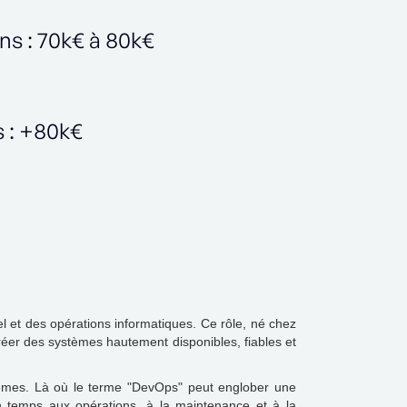
ans : 70k€ à 80k€
s : +80k€
el et des opérations informatiques. Ce rôle, né chez
 créer des systèmes hautement disponibles, fiables et
tèmes. Là où le terme "DevOps" peut englober une
on temps aux opérations, à la maintenance et à la