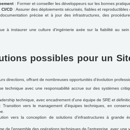
pement
: Former et conseiller les développeurs sur les bonnes pratiques 
s CI/CD
: Assurer des déploiements sécurisés, fiables et reproductibles 
ocumentation précise et à jour des infrastructures, des procédures 
e à instaurer une culture d'ingénierie axée sur la fiabilité au sei
utions possibles pour un Site
rs directions, offrant de nombreuses opportunités d'évolution professio
se technique avec une responsabilité accrue sur des systèmes criti
leadership technique, avec encadrement d'une équipe de SRE et définiti
 Transition vers le management d'équipes techniques, en conserv
pe.
tion vers la conception de solutions d'infrastructures à grande éch
ge de l'ensemble des opérations techniques de l'entreprise, avec une 