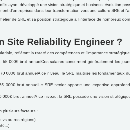
rofils ayant développé une vision stratégique et business, évolution pos
t d'entreprises dans leur transformation vers une culture SRE et l'am
u métier de SRE et sa position stratégique à l'interface de nombreux do
n Site Reliability Engineer ?
lariale, reflétant la rareté des compétences et l'importance stratégique
- 55 000€ brut annuelCes salaires concernent généralement les jeun
 70 000€ brut annuelÀ ce niveau, le SRE maîtrise les fondamentaux du 
5 000€ brut annuelLe SRE senior apporte une expertise approfondi
0 000€ brut annuelÀ ce niveau, le SRE possède une vision stratégique
 plusieurs facteurs :
e vs autres régions)
té...)