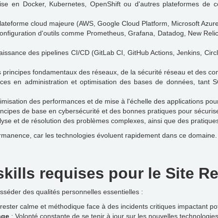
ise en Docker, Kubernetes, OpenShift ou d'autres plateformes de co
lateforme cloud majeure (AWS, Google Cloud Platform, Microsoft Azure)
t configuration d'outils comme Prometheus, Grafana, Datadog, New Reli
issance des pipelines CI/CD (GitLab CI, GitHub Actions, Jenkins, Circl
principes fondamentaux des réseaux, de la sécurité réseau et des con
es en administration et optimisation des bases de données, tan
imisation des performances et de mise à l'échelle des applications pou
cipes de base en cybersécurité et des bonnes pratiques pour sécuriser
yse et de résolution des problèmes complexes, ainsi que des pratique
rmanence, car les technologies évoluent rapidement dans ce domaine.
skills requises pour le Site Re
séder des qualités personnelles essentielles :
rester calme et méthodique face à des incidents critiques impactant poten
age
: Volonté constante de se tenir à jour sur les nouvelles technologie