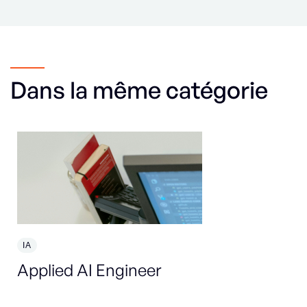
Dans la même catégorie
IA
En
Applied AI Engineer
So