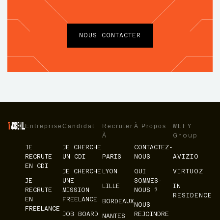
NOUS CONTACTER
Entreprise
Candidat
Recruter
À Propos
WEFY
À
Group
JE
JE CHERCHE
CONTACTEZ-
RECRUTE
UN CDI
PARIS
NOUS
AVIZIO
EN CDI
JE CHERCHE
LYON
QUI
VIRTUOZ
JE
UNE
SOMMES-
LILLE
IN
RECRUTE
MISSION
NOUS ?
RESIDENCE
EN
FREELANCE
BORDEAUX
NOUS
FREELANCE
JOB BOARD
REJOINDRE
NANTES