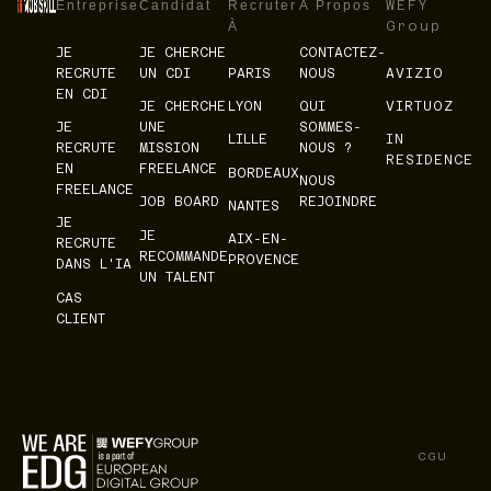
Entreprise
Candidat
Recruter
À Propos
WEFY
À
Group
JE
JE CHERCHE
CONTACTEZ-
RECRUTE
UN CDI
PARIS
NOUS
AVIZIO
EN CDI
JE CHERCHE
LYON
QUI
VIRTUOZ
JE
UNE
SOMMES-
LILLE
IN
RECRUTE
MISSION
NOUS ?
RESIDENCE
EN
FREELANCE
BORDEAUX
NOUS
FREELANCE
JOB BOARD
REJOINDRE
NANTES
JE
JE
AIX-EN-
RECRUTE
RECOMMANDE
PROVENCE
DANS L'IA
UN TALENT
CAS
CLIENT
CGU