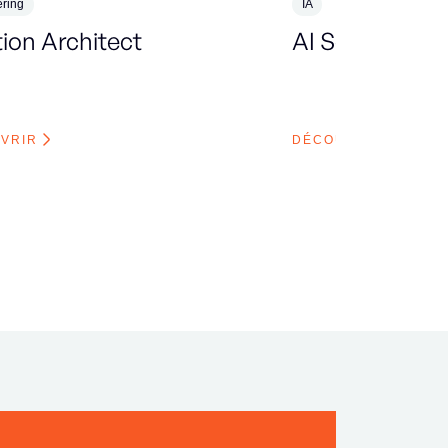
ring
IA
tion Architect
AI Scientist
VRIR
DÉCOUVRIR