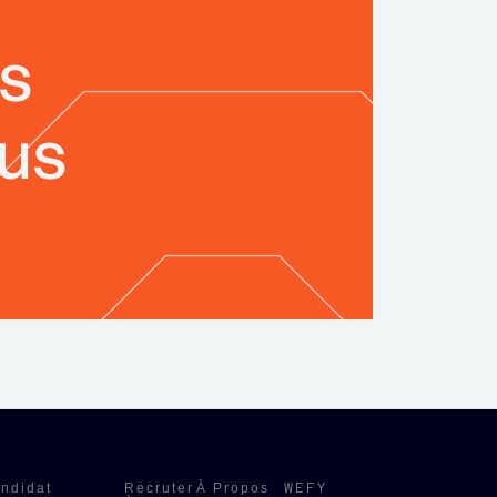
is
ous
ndidat
Recruter
À Propos
WEFY