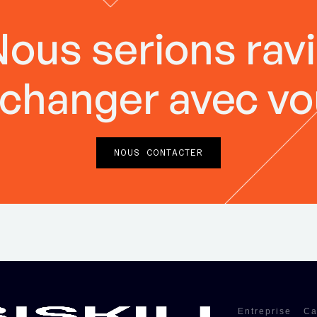
ous serions rav
échanger avec v
NOUS CONTACTER
Entreprise
Ca