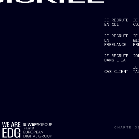
JE RECRUTE
JE
EN CDI
CD
JE RECRUTE
JE
EN
MI
FREELANCE
FR
JE RECRUTE
JO
DANS L'IA
JE
CAS CLIENT
TA
P
CHARTE D