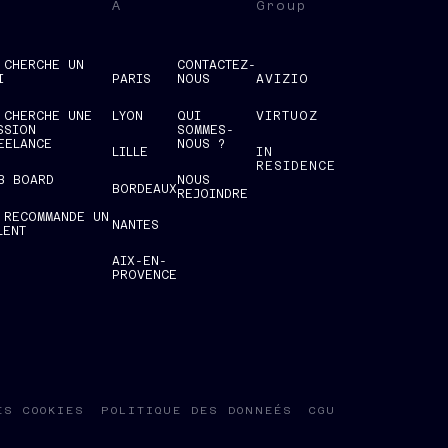
À
Group
 CHERCHE UN
CONTACTEZ-
I
PARIS
NOUS
AVIZIO
 CHERCHE UNE
LYON
QUI
VIRTUOZ
SSION
SOMMES-
EELANCE
NOUS ?
LILLE
IN
RESIDENCE
B BOARD
NOUS
BORDEAUX
REJOINDRE
 RECOMMANDE UN
NANTES
LENT
AIX-EN-
PROVENCE
ES COOKIES
POLITIQUE DES DONNEÉS
CGU