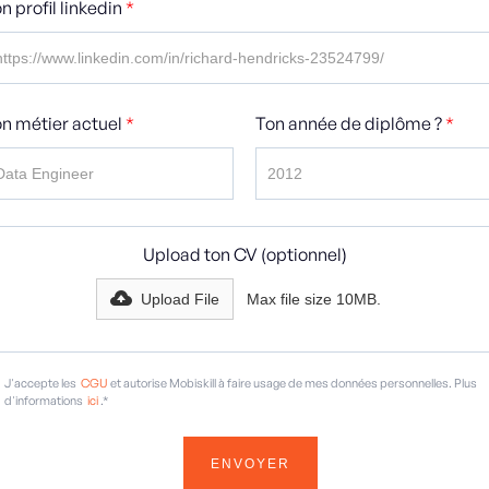
n profil linkedin
*
n métier actuel
*
Ton année de diplôme ?
*
Upload ton CV (optionnel)
Upload File
Max file size 10MB.
J'accepte les
CGU
et autorise Mobiskill à faire usage de mes données personnelles. Plus
d'informations
ici
.*