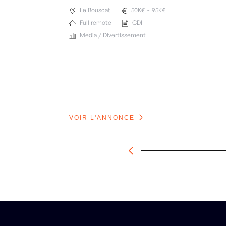
Le Bouscat
50
K€
-
95
K€
Full remote
CDI
Media / Divertissement
VOIR L'ANNONCE