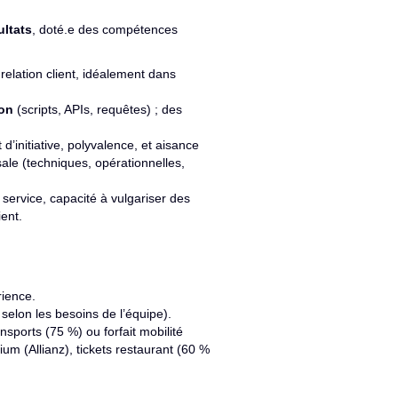
ultats
, doté.e des compétences
 relation client, idéalement dans
on
(scripts, APIs, requêtes) ; des
t d’initiative, polyvalence, et aisance
sale (techniques, opérationnelles,
ervice, capacité à vulgariser des
ient.
rience.
 selon les besoins de l’équipe).
ports (75 %) ou forfait mobilité
um (Allianz), tickets restaurant (60 %