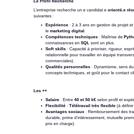
Le Profil Recherché
L’entreprise recherche un.e candidat.e
orienté.e rés
suivantes :
Expérience
: 2 à 3 ans en gestion de projet et
le
marketing digital
.
Compétences techniques
: Maîtrise de
Pyth
connaissances en
SQL
sont un plus.
Soft skills
: Capacité à prioriser, rigueur, espri
relationnelle pour travailler en équipe transver
commerciales).
Qualités personnelles
: Dynamisme, sens du s
concepts techniques, et goût pour le contact cl
Les ++
Salaire
: Entre
40 et 50 k€
selon profil et expé
Flexibilité
:
Télétravail très flexible
(à définir
Avantages sociaux
: Remboursement des trans
durable, prime d’intéressement, mutuelle premi
pris en charge).