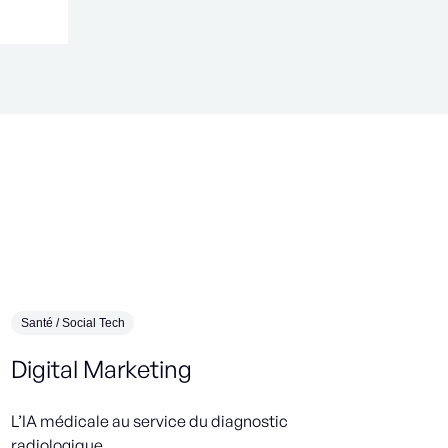
Santé / Social Tech
Environ
Digital Marketing
Firm
(H/F
L’IA médicale au service du diagnostic
radiologique