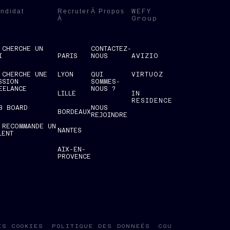
ndidat
Recruter
À Propos
WEFY
À
Group
 CHERCHE UN
CONTACTEZ-
I
PARIS
NOUS
AVIZIO
 CHERCHE UNE
LYON
QUI
VIRTUOZ
SSION
SOMMES-
EELANCE
NOUS ?
LILLE
IN
RESIDENCE
B BOARD
NOUS
BORDEAUX
REJOINDRE
 RECOMMANDE UN
NANTES
LENT
AIX-EN-
PROVENCE
ES COOKIES
POLITIQUE DES DONNEÉS
CGU