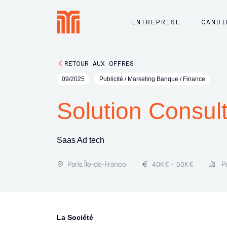
ENTREPRISE
CANDI
RETOUR AUX OFFRES
09/2025
Publicité / Marketing Banque / Finance
Solution Consult
Saas Ad tech
Paris Île-de-France
40
K€
-
50
K€
P
La Société