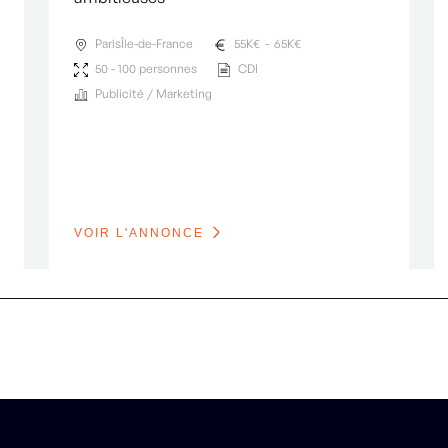
Paris
Île-de-France
55
K€
-
65
K€
50 - 100 personnes
CDI
Publicité / Marketing
VOIR L'ANNONCE