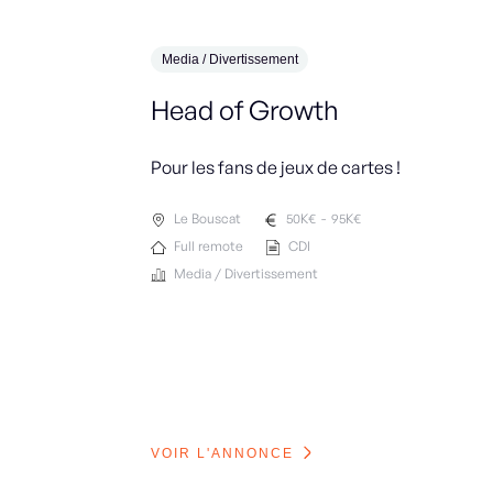
Media / Divertissement
Head of Growth
Pour les fans de jeux de cartes !
Le Bouscat
50
K€
-
95
K€
Full remote
CDI
Media / Divertissement
VOIR L'ANNONCE