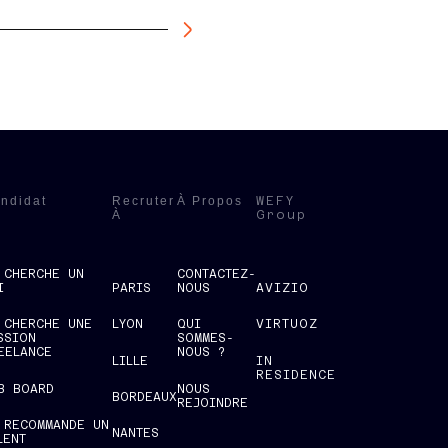
ndidat
Recruter
À Propos
WEFY
À
Group
 CHERCHE UN
CONTACTEZ-
I
PARIS
NOUS
AVIZIO
 CHERCHE UNE
LYON
QUI
VIRTUOZ
SSION
SOMMES-
EELANCE
NOUS ?
LILLE
IN
RESIDENCE
B BOARD
NOUS
BORDEAUX
REJOINDRE
 RECOMMANDE UN
NANTES
LENT