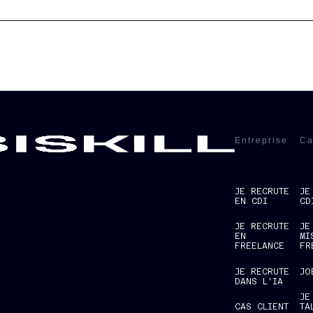
Entreprise
Ca
JE RECRUTE
JE
EN CDI
CD
JE RECRUTE
JE
EN
MI
FREELANCE
FR
JE RECRUTE
JO
DANS L'IA
JE
CAS CLIENT
TA