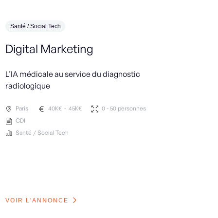
Santé / Social Tech
Environ
Digital Marketing
Firm
(H/F
L’IA médicale au service du diagnostic
radiologique
Un acte
l’AgTec
Paris
40
K€
-
45
K€
0 - 50 personnes
CDI
No 
Santé / Social Tech
CDI
Envir
VOIR L'ANNONCE
VOIR 