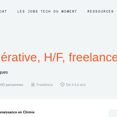
DAT
LES JOBS TECH DU MOMENT
RESSOURCES
érative, H/F, freelanc
iques
Freelance
De 4 à 6 ans
500 personnes
onnaissance en Chimie