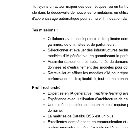
Tu rejoins un acteur majeur des cosmétiques, où en tant q
clé dans la découverte de nouvelles formulations en utilis
d'apprentissage automatique pour stimuler l’innovation dan
Tes missions :
Collaborer avec une équipe pluridisciplinaire c
gammes, de chimistes et de parfumeurs.
Sélectionner et évaluer des infrastructures techn
modèles d’IA générative, en garantissant la perfo
Assimiler rapidement les spécificités du domain
données et d’entraînement des modèles pour opt
Retravailler et affiner les modèles d'IA pour rép
performance et d'explicabilité, tout en maintenan
Profil recherché :
Expertise en IA générative,
machine learning
ava
Expérience avec l’utilisation d’architecture de ca
Une expérience préalable en chimie est requise 
domaine.
La maîtrise de Dataiku DSS est un plus.
Excellentes compétences en communication et 
parties prenantes variées (experts en IA, manag