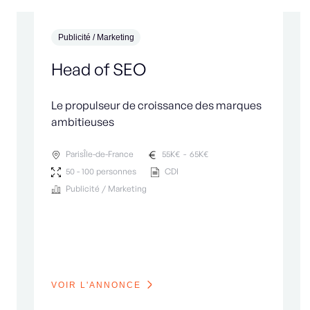
Publicité / Marketing
Head of SEO
Le propulseur de croissance des marques
ambitieuses
Paris
Île-de-France
55
K€
-
65
K€
50 - 100 personnes
CDI
Publicité / Marketing
VOIR L'ANNONCE