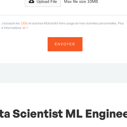
Upload File
Max file size 10MB.
J'accepte les
CGU
et autorise Mobiskill à faire usage de mes données personnelles. Plus
d'informations
ici
.*
a Scientist ML Engineer