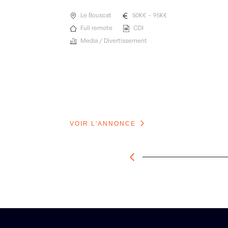
Le Bouscat
50
K€
-
95
K€
Full remote
CDI
Media / Divertissement
VOIR L'ANNONCE