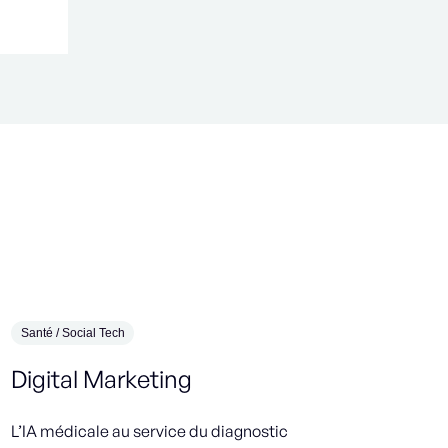
Santé / Social Tech
Environ
Digital Marketing
Firm
(H/F
L’IA médicale au service du diagnostic