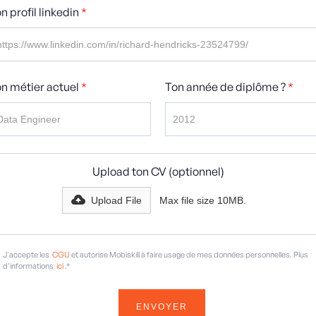
n profil linkedin
*
n métier actuel
*
Ton année de diplôme ?
*
Upload ton CV (optionnel)
Upload File
Max file size 10MB.
J'accepte les
CGU
et autorise Mobiskill à faire usage de mes données personnelles. Plus
d'informations
ici
.*