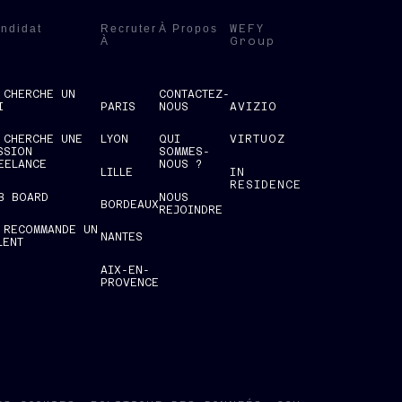
ndidat
Recruter
À Propos
WEFY
À
Group
 CHERCHE UN
CONTACTEZ-
I
PARIS
NOUS
AVIZIO
 CHERCHE UNE
LYON
QUI
VIRTUOZ
SSION
SOMMES-
EELANCE
NOUS ?
LILLE
IN
RESIDENCE
B BOARD
NOUS
BORDEAUX
REJOINDRE
 RECOMMANDE UN
NANTES
LENT
AIX-EN-
PROVENCE