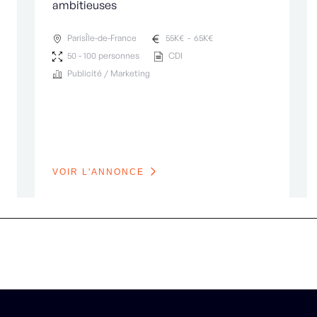
ambitieuses
Paris
Île-de-France
55
K€
-
65
K€
50 - 100 personnes
CDI
Publicité / Marketing
VOIR L'ANNONCE