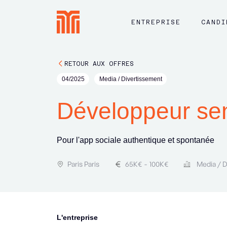
ENTREPRISE
CANDI
RETOUR AUX OFFRES
04/2025
Media / Divertissement
Développeur sen
Pour l'app sociale authentique et spontanée
Paris Paris
65
K€
-
100
K€
Media / 
L'entreprise