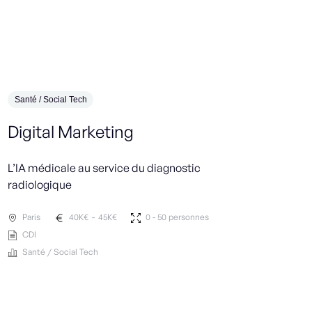
Santé / Social Tech
Environ
Digital Marketing
Firm
(H/F
L’IA médicale au service du diagnostic
radiologique
Un acte
l’AgTec
Paris
40
K€
-
45
K€
0 - 50 personnes
CDI
No 
Santé / Social Tech
CDI
Envir