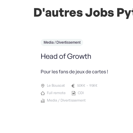
D'autres Jobs Pyt
Media / Divertissement
Head of Growth
Pour les fans de jeux de cartes !
Le Bouscat
50
K€
-
95
K€
Full remote
CDI
Media / Divertissement