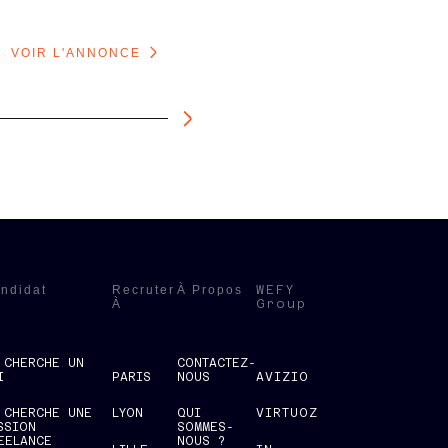
VOIR L'ANNONCE
VOIR 
ndidat
Recruter
À Propos
WEFY
À
Group
 CHERCHE UN
CONTACTEZ-
I
PARIS
NOUS
AVIZIO
 CHERCHE UNE
LYON
QUI
VIRTUOZ
SSION
SOMMES-
EELANCE
NOUS ?