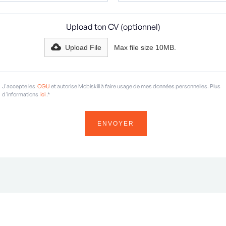
Upload ton CV (optionnel)
Upload File
Max file size 10MB.
J'accepte les
CGU
et autorise Mobiskill à faire usage de mes données personnelles. Plus
d'informations
ici
.*