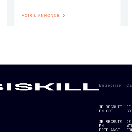
VOIR L'ANNONCE
Entreprise
Ca
JE RECRUTE
JE
EN CDI
CD
JE RECRUTE
JE
EN
MI
FREELANCE
FR