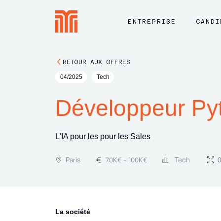
ENTREPRISE
CANDI
RETOUR AUX OFFRES
04/2025
Tech
Développeur Pyt
L'IA pour les pour les Sales
Paris
70
K€
-
100
K€
Tech
0
La société