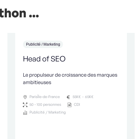
hon ...
Publicité / Marketing
Head of SEO
Le propulseur de croissance des marques
ambitieuses
Paris
Île-de-France
55
K€
-
65
K€
50 - 100 personnes
CDI
Publicité / Marketing