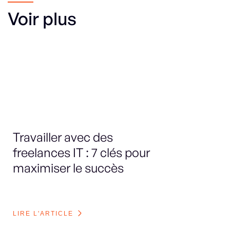
Voir plus
Travailler avec des
Le
freelances IT : 7 clés pour
sp
maximiser le succès
en
bo
LIRE L'ARTICLE
LI