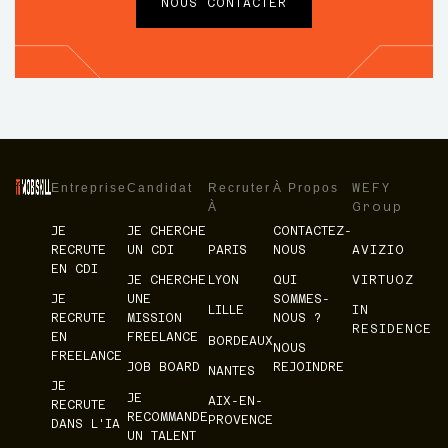
NOUS CONTACTER
Entreprise
Candidat
Recruter
À Propos
WEFY
À
Group
JE
JE CHERCHE
CONTACTEZ-
RECRUTE
UN CDI
PARIS
NOUS
AVIZIO
EN CDI
JE CHERCHE
LYON
QUI
VIRTUOZ
JE
UNE
SOMMES-
LILLE
IN
RECRUTE
MISSION
NOUS ?
RESIDENCE
EN
FREELANCE
BORDEAUX
NOUS
FREELANCE
JOB BOARD
REJOINDRE
NANTES
JE
JE
AIX-EN-
RECRUTE
RECOMMANDE
PROVENCE
DANS L'IA
UN TALENT