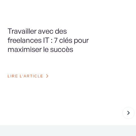
Travailler avec des
Le
freelances IT : 7 clés pour
sp
maximiser le succès
en
bo
LIRE L'ARTICLE
LI