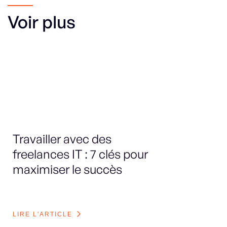
Voir plus
Travailler avec des
Le
freelances IT : 7 clés pour
sp
maximiser le succès
en
bo
LIRE L'ARTICLE