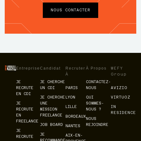
NOUS CONTACTER
Entreprise
Candidat
Recruter
À Propos
WEFY
À
Group
JE
JE CHERCHE
CONTACTEZ-
RECRUTE
UN CDI
PARIS
NOUS
AVIZIO
EN CDI
JE CHERCHE
LYON
QUI
VIRTUOZ
JE
UNE
SOMMES-
LILLE
IN
RECRUTE
MISSION
NOUS ?
RESIDENCE
EN
FREELANCE
BORDEAUX
NOUS
FREELANCE
JOB BOARD
REJOINDRE
NANTES
JE
JE
AIX-EN-
RECRUTE
RECOMMANDE