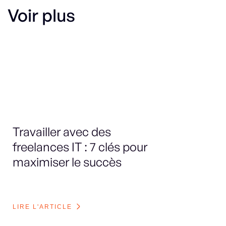
Voir plus
Travailler avec des
Le
freelances IT : 7 clés pour
sp
maximiser le succès
en
bo
LIRE L'ARTICLE
LI