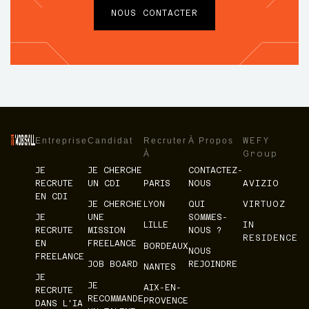
NOUS CONTACTER
Entreprise
Candidat
Recruter
À Propos
WEFY
À
Group
JE
JE CHERCHE
CONTACTEZ-
RECRUTE
UN CDI
PARIS
NOUS
AVIZIO
EN CDI
JE CHERCHE
LYON
QUI
VIRTUOZ
JE
UNE
SOMMES-
LILLE
IN
RECRUTE
MISSION
NOUS ?
RESIDENCE
EN
FREELANCE
BORDEAUX
NOUS
FREELANCE
JOB BOARD
REJOINDRE
NANTES
JE
JE
AIX-EN-
RECRUTE
RECOMMANDE
PROVENCE
DANS L'IA